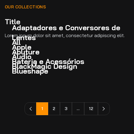
OUR COLLECTIONS
Title
Adaptadores e Conversores de
Lorem ipsum dolor sit amet, consectetur adipiscing elit.
Lentes
All
Apple
Aputure
Áudio
Bateria e Acessórios
BlackMagic Design
Blueshape
1
2
3
…
12