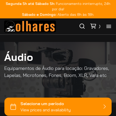
Aputure
Segunda 5h até Sábado 5h:
Funcionamento ininterrupto, 24h
por dia!
Nanlite
Sábado e Domingo:
Aberto das 8h às 18h.
Teradek
Fujinon
Zeiss
Ho
Rokinon
Áudio
Ca
GoPro
Tilta
Equipamentos de Áudio para locação: Gravadores,
Ma
DJI
Lapelas, Microfones, Fones, Boom, XLR, Vara etc
Smallrig
Monitoração
Co
Sachtler
Áudio
Sandisk
Ca
Iluminação
Metabones
Bateria e Acessórios
Estabilizadores
Viltrox