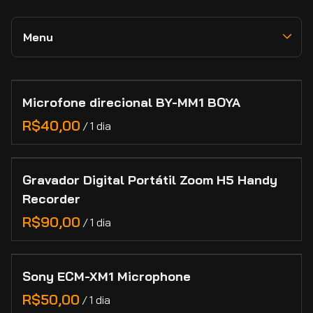
Movimento e Suporte
Zhiyun
Memória e Dados
Menu
RED
Novidades e Destaques
Lexar
Câmeras
Collections
Adaptadores e Conversores de Lentes
Lilliput
Lentes
Microfone direcional BY-MM1 BOYA
Home
Feelworld
Marcas
/
Categorias
Manutenção de Lentes de Cinema
Contato
Gravador Digital Portátil Zoom H5 Handy
Recorder
Cadastro
/
Sony ECM-XM1 Microphone
/