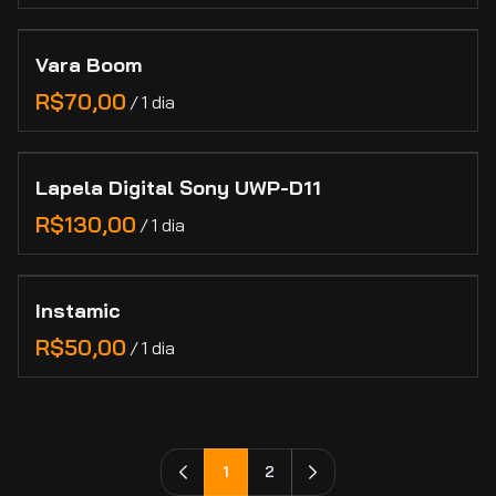
Vara Boom
/
Lapela Digital Sony UWP-D11
/
Instamic
/
1
2