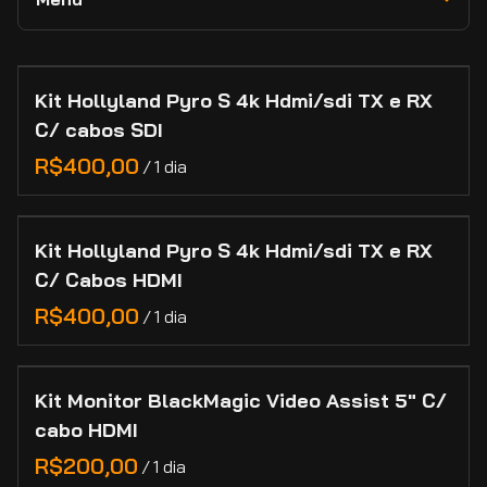
RED
Novidades e Destaques
Lexar
Câmeras
Collections
Adaptadores e Conversores de Lentes
Lilliput
Lentes
Kit Hollyland Pyro S 4k Hdmi/sdi TX e RX
Home
Feelworld
C/ cabos SDI
Marcas
Categorias
/
Manutenção de Lentes de Cinema
Contato
Kit Hollyland Pyro S 4k Hdmi/sdi TX e RX
Cadastro
C/ Cabos HDMI
/
Kit Monitor BlackMagic Video Assist 5" C/
cabo HDMI
/