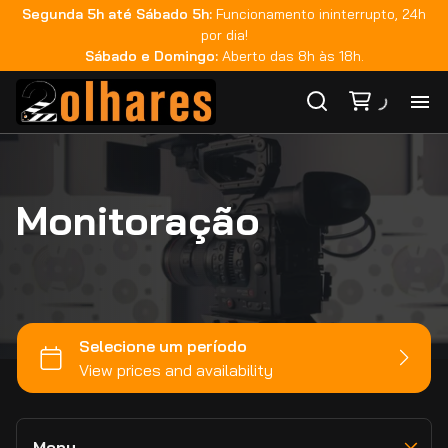
Segunda 5h até Sábado 5h:
Funcionamento ininterrupto, 24h
Teradek
por dia!
Fujinon
Sábado e Domingo:
Aberto das 8h às 18h.
Zeiss
Rokinon
Ho
GoPro
Tilta
Monitoração
Ca
DJI
Smallrig
Ma
Monitoração
Sachtler
Áudio
Co
Sandisk
Iluminação
Metabones
Bateria e Acessórios
Ca
Estabilizadores
Viltrox
Movimento e Suporte
Zhiyun
Memória e Dados
Menu