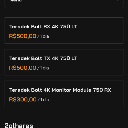
RED
Novidades e Destaques
Lexar
Câmeras
Collections
Adaptadores e Conversores de Lentes
Lilliput
Lentes
Teradek Bolt RX 4K 750 LT
Home
Feelworld
Marcas
/
Categorias
Manutenção de Lentes de Cinema
Contato
Teradek Bolt TX 4K 750 LT
Cadastro
/
Teradek Bolt 4K Monitor Module 750 RX
/
2olhares