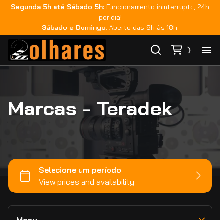
Segunda 5h até Sábado 5h:
Funcionamento ininterrupto, 24h
Teradek
por dia!
Fujinon
Sábado e Domingo:
Aberto das 8h às 18h.
Zeiss
Rokinon
Ho
GoPro
Tilta
Marcas - Teradek
Ca
DJI
Smallrig
Ma
Monitoração
Sachtler
Áudio
Co
Sandisk
Iluminação
Metabones
Bateria e Acessórios
Ca
Estabilizadores
Viltrox
Movimento e Suporte
Zhiyun
Memória e Dados
Menu