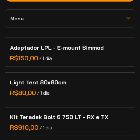
Estabilizadores
Viltrox
Movimento e Suporte
Zhiyun
Memória e Dados
Menu
RED
Novidades e Destaques
Lexar
Câmeras
Collections
Adaptadores e Conversores de Lentes
Lilliput
Lentes
Adaptador LPL - E-mount Simmod
Home
Feelworld
Marcas
/
Categorias
Manutenção de Lentes de Cinema
Contato
Light Tent 80x80cm
Cadastro
/
Kit Teradek Bolt 6 750 LT - RX e TX
/