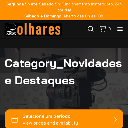
Aputure
Segunda 5h até Sábado 5h:
Funcionamento ininterrupto, 24h
por dia!
Nanlite
Sábado e Domingo:
Aberto das 8h às 18h.
Teradek
Fujinon
Zeiss
Ho
Rokinon
Category_Novidades
Ca
GoPro
Tilta
Ma
e Destaques
DJI
Smallrig
Co
Monitoração
Sachtler
Áudio
Ca
Sandisk
Iluminação
Metabones
Bateria e Acessórios