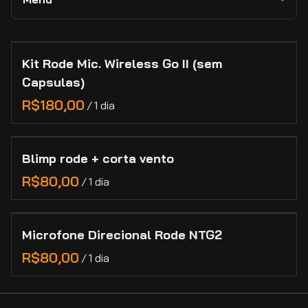
RED
Novidades e Destaques
Lexar
Câmeras
Collections
Adaptadores e Conversores de Lentes
Lilliput
Lentes
Kit Rode Mic. Wireless Go II (sem
Home
Feelworld
Capsulas)
Marcas
Categorias
/
Manutenção de Lentes de Cinema
Contato
Blimp rode + corta vento
Cadastro
/
Microfone Direcional Rode NTG2
/