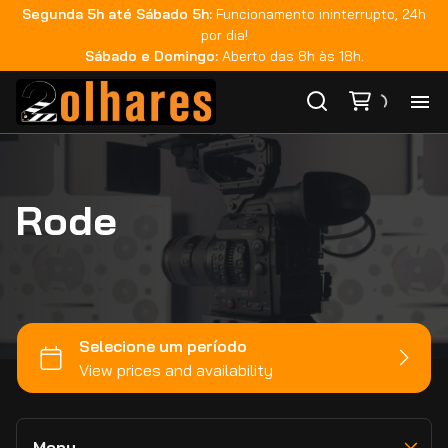
Segunda 5h até Sábado 5h:
Funcionamento ininterrupto, 24h
Teradek
por dia!
Fujinon
Sábado e Domingo:
Aberto das 8h às 18h.
Zeiss
Rokinon
Ho
GoPro
Tilta
Rode
Ca
DJI
Smallrig
Ma
Monitoração
Sachtler
Áudio
Co
Sandisk
Iluminação
Metabones
Bateria e Acessórios
Ca
Estabilizadores
Viltrox
Movimento e Suporte
Zhiyun
Memória e Dados
Menu