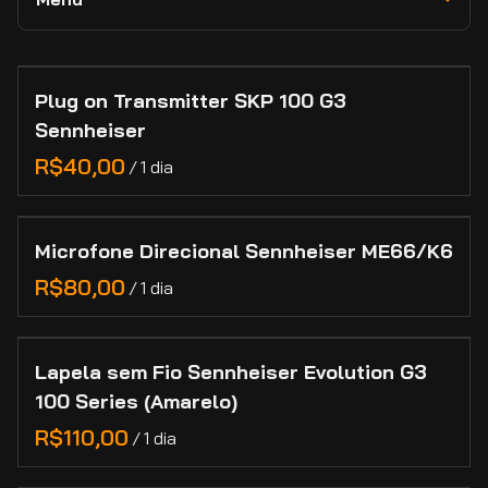
RED
Novidades e Destaques
Lexar
Câmeras
Collections
Adaptadores e Conversores de Lentes
Lilliput
Lentes
Plug on Transmitter SKP 100 G3
Home
Feelworld
Sennheiser
Marcas
Categorias
/
Manutenção de Lentes de Cinema
Contato
Microfone Direcional Sennheiser ME66/K6
Cadastro
/
Lapela sem Fio Sennheiser Evolution G3
100 Series (Amarelo)
/