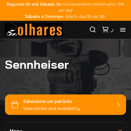
Segunda 5h até Sábado 5h:
Funcionamento ininterrupto, 24h
Teradek
por dia!
Fujinon
Sábado e Domingo:
Aberto das 8h às 18h.
Zeiss
Rokinon
Ho
GoPro
Tilta
Sennheiser
Ca
DJI
Smallrig
Ma
Monitoração
Sachtler
Áudio
Co
Sandisk
Iluminação
Metabones
Bateria e Acessórios
Ca
Estabilizadores
Viltrox
Movimento e Suporte
Zhiyun
Memória e Dados
Menu