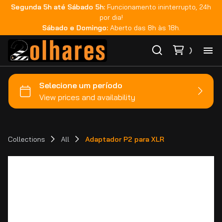
Segunda 5h até Sábado 5h:
Funcionamento ininterrupto, 24h
por dia!
Sábado e Domingo:
Aberto das 8h às 18h.
Ho
Ca
Ma
Collections
All
Adaptador P2 para XLR
Co
Ca