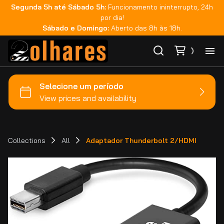
Segunda 5h até Sábado 5h:
Funcionamento ininterrupto, 24h
por dia!
Sábado e Domingo:
Aberto das 8h às 18h.
Ho
Ca
Ma
Collections
All
Adaptador Thunderbolt 2/HDMI
Co
Ca