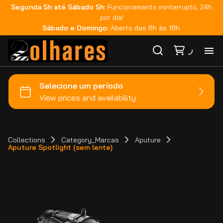
Segunda 5h até Sábado 5h:
Funcionamento ininterrupto, 24h
por dia!
Sábado e Domingo:
Aberto das 8h às 18h.
Ho
Ca
Ma
Collections
Category_Marcas
Aputure
Aputure Spotlight (sem lente)
Co
Ca