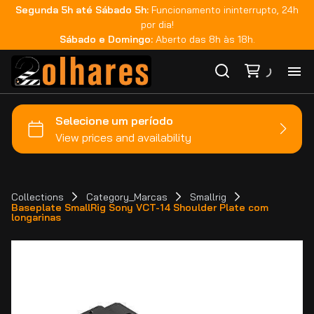
Segunda 5h até Sábado 5h:
Funcionamento ininterrupto, 24h
por dia!
Sábado e Domingo:
Aberto das 8h às 18h.
Ho
Ca
Ma
Collections
Category_Marcas
Smallrig
Baseplate SmallRig Sony VCT-14 Shoulder Plate com
longarinas
Co
Ca