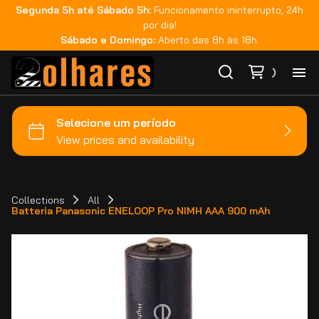
Segunda 5h até Sábado 5h:
Funcionamento ininterrupto, 24h
por dia!
Sábado e Domingo:
Aberto das 8h às 18h.
Ho
Ca
Ma
Collections
All
Batteria Panasonic ENELOOP Pro NIMH AAA 900 mAh
Co
Ca