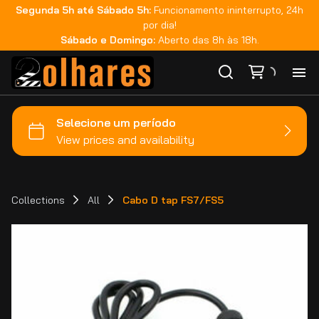
Segunda 5h até Sábado 5h:
Funcionamento ininterrupto, 24h
por dia!
Sábado e Domingo:
Aberto das 8h às 18h.
Ho
Ca
Ma
Collections
All
Cabo D tap FS7/FS5
Co
Ca