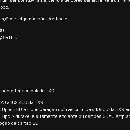
foco.
cações e algumas são idênticas:
60
g3 e HLG
s
o conector genlock da FX9
320 a 102.400 da FX9
 240p em HD em comparação com as principais 1080p da FX9 e
 Tipo A durável e altamente eficiente ou cartões SDXC ampl
opção de cartão SD