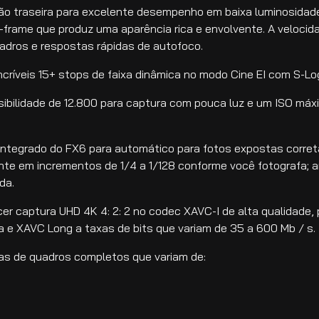
ão traseira para excelente desempenho em baixa luminosidade
l-frame que produz uma aparência rica e envolvente. A velocid
adros e respostas rápidas de autofoco.
críveis 15+ stops de faixa dinâmica no modo Cine EI com S-Lo
sibilidade de 12.800 para captura com pouca luz e um ISO má
) integrado do FX6 para automático para fotos expostas corre
nte em incrementos de 1/4 a 1/128 conforme você fotografa;
da.
cer captura UHD 4K 4: 2: 2 no codec XAVC-I de alta qualidade,
a e XAVC Long a taxas de bits que variam de 35 a 600 Mb / s.
xas de quadros completos que variam de: