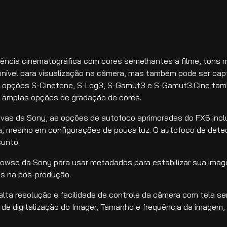
ncia cinematográfica com cores semelhantes a filme, tons m
onível para visualização na câmera, mas também pode ser ca
opções S-Cinetone, S-Log3, S-Gamut3 e S-Gamut3.Cine tamb
 amplas opções de gradação de cores.
ivas da Sony, as opções de autofoco aprimoradas do FX6 in
a, mesmo em configurações de pouca luz. O autofoco de dete
sunto.
owse da Sony para usar metadados para estabilizar sua imag
pes na pós-produção.
alta resolução e facilidade de controle da câmera com tela se
 digitalização do Imager, Tamanho e frequência da imagem, I