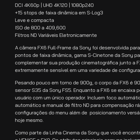
DCI 4K60p | UHD 4K120 | 1080p240
+15 stops de faixa dinâmica em S-Log3
Leve e compacta
ISO de 800 a 409,600
Filtros ND Variáveis Eletronicamente
A câmera FX6 Full-Frame da Sony foi desenvolvida par
pontos de faixa dinâmica, gama S-Cinetone da Sony par
complementar sua produção cinematográfica junto a 
extremamente sensível em uma variedade de configura
Pesando pouco em torno de 900g, o corpo da FX6 é 900 
sensor S35 da Sony FS5. Enquanto a FX6 se encaixa pe
usuário com um único operador. Incluem foco automáti
automático e manual de filtro ND para compensação rá
configurações do menu além de posicionamento versáti
hoje mesmo.
Como parte da Linha Cinema da Sony que você encontr
a VENICE e FX9. Os atributos principais comuns inclue