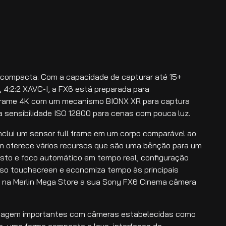
a compacta. Com a capacidade de capturar até 15+
 4:2:2 XAVC-I, a FX6 está preparada para
-Frame 4K com um mecanismo BIONX XR para captura
sensibilidade ISO 12800 para cenas com pouca luz.
nclui um sensor full frame em um corpo comparável ao
ém oferece vários recursos que são uma bênção para um
sto e foco automático em tempo real, configuração
sso touchscreen e economiza tempo às principais
ui na Merlin Mega Store a sua Sony FX6 Cinema câmera
 imagem importantes com câmeras estabelecidas como
me, uma forma compacta e leve, interfaces de