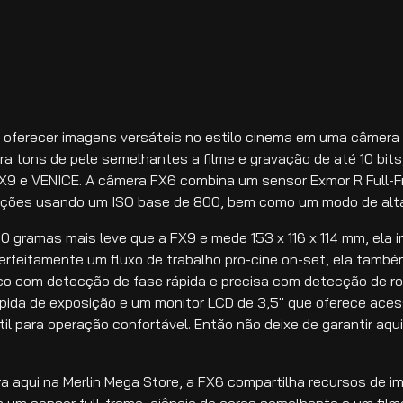
a oferecer imagens versáteis no estilo cinema em uma câmer
a tons de pele semelhantes a filme e gravação de até 10 bits,
FX9 e VENICE. A câmera FX6 combina um sensor Exmor R Full
ções usando um ISO base de 800, bem como um modo de alta 
gramas mais leve que a FX9 e mede 153 x 116 x 114 mm, ela i
rfeitamente um fluxo de trabalho pro-cine on-set, ela tamb
co com detecção de fase rápida e precisa com detecção de ro
pida de exposição e um monitor LCD de 3,5″ que oferece ace
l para operação confortável. Então não deixe de garantir aq
a aqui na Merlin Mega Store, a FX6 compartilha recursos de
m um sensor full-frame, ciência de cores semelhante a um fil