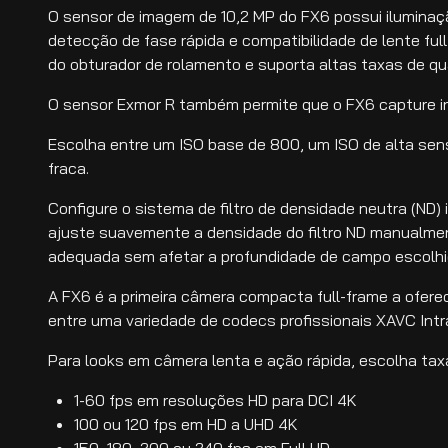
O sensor de imagem de 10,2 MP do FX6 possui iluminaç
detecção de fase rápida e compatibilidade de lente ful
do obturador de rolamento e suporta altas taxas de qu
O sensor Exmor R também permite que o FX6 capture in
Escolha entre um ISO base de 800, um ISO de alta sen
fraca.
Configure o sistema de filtro de densidade neutra (ND
ajuste suavemente a densidade do filtro ND manualme
adequada sem afetar a profundidade de campo escolhi
A FX6 é a primeira câmera compacta full-frame a ofere
entre uma variedade de codecs profissionais XAVC Intr
Para looks em câmera lenta e ação rápida, escolha ta
1-60 fps em resoluções HD para DCI 4K
100 ou 120 fps em HD a UHD 4K
150, 180, 200 ou 240 fps em Full HD