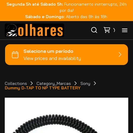
Segunda 5h até Sábado 5h:
Funcionamento ininterrupto, 24h
por dia!
Sábado e Domingo:
Aberto das 8h às 18h.
Ho
Ca
Ma
Collections
Category_Marcas
Sony
Dummy D-TAP TO NP TYPE BATTERY
Co
Ca