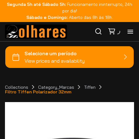
Segunda 5h até Sábado 5h:
Funcionamento ininterrupto, 24h
por dia!
Sábado e Domingo:
Aberto das 8h às 18h.
Ho
Ca
Ma
Collections
Category_Marcas
Tiffen
Filtro Tiffen Polarizador 32mm
Co
Ca