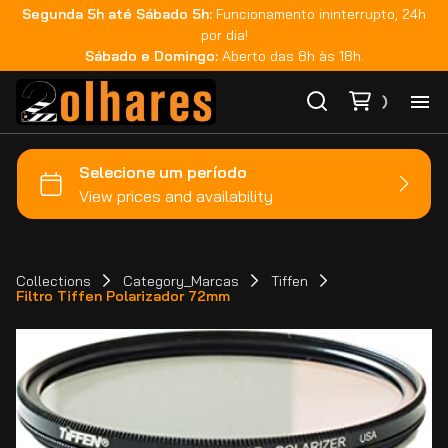
Segunda 5h até Sábado 5h:
Funcionamento ininterrupto, 24h
por dia!
Sábado e Domingo:
Aberto das 8h às 18h.
Ho
Ca
Ma
Collections
Category_Marcas
Tiffen
Filtro Tiffen Polarizador 72mm
Co
Ca