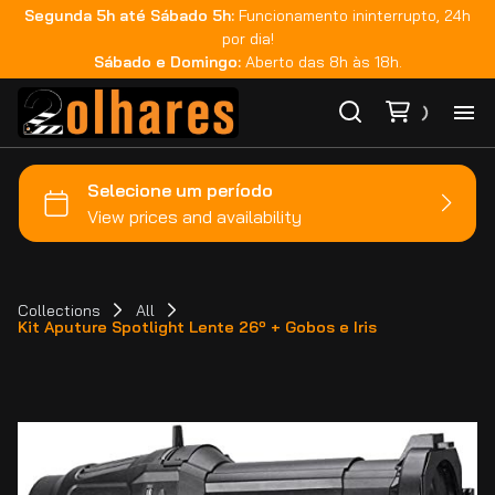
Segunda 5h até Sábado 5h:
Funcionamento ininterrupto, 24h
por dia!
Sábado e Domingo:
Aberto das 8h às 18h.
Ho
Ca
Ma
Collections
All
Kit Aputure Spotlight Lente 26º + Gobos e Iris
Co
Ca