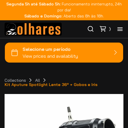
Segunda 5h até Sábado 5h:
Funcionamento ininterrupto, 24h
por dia!
Sábado e Domingo:
Aberto das 8h às 18h.
Ho
Ca
Ma
Collections
All
Kit Aputure Spotlight Lente 36º + Gobos e Iris
Co
Ca