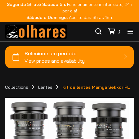
Segunda 5h até Sábado 5h:
Funcionamento ininterrupto, 24h
por dia!
Sábado e Domingo:
Aberto das 8h às 18h.
Ho
Ca
Ma
Collections
Lentes
Kit de lentes Mamya Sekkor PL
Co
Ca