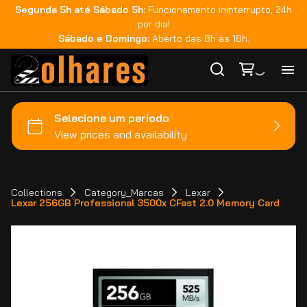
Segunda 5h até Sábado 5h:
Funcionamento ininterrupto, 24h
por dia!
Sábado e Domingo:
Aberto das 8h às 18h.
Ho
Ca
Ma
Collections
Category_Marcas
Lexar
Lexar 256GB Professional 3500x CFast 2.0 Memory Card
Co
Ca