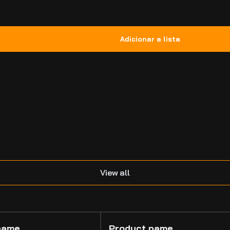
.
View all
name
Product name