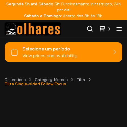
Segunda 5h até Sábado 5h:
Funcionamento ininterrupto, 24h
por dia!
Sábado e Domingo:
Aberto das 8h às 18h.
Ho
Ca
Ma
Collections
Category_Marcas
Tilta
Tilta Single-sided Follow Focus
Co
Ca