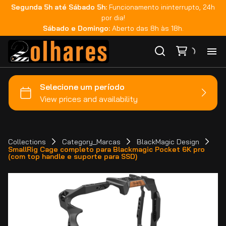
Segunda 5h até Sábado 5h:
Funcionamento ininterrupto, 24h
por dia!
Sábado e Domingo:
Aberto das 8h às 18h.
Ho
Ca
Ma
Collections
Category_Marcas
BlackMagic Design
SmallRig Cage completo para Blackmagic Pocket 6K pro
(com top handle e suporte para SSD)
Co
Ca