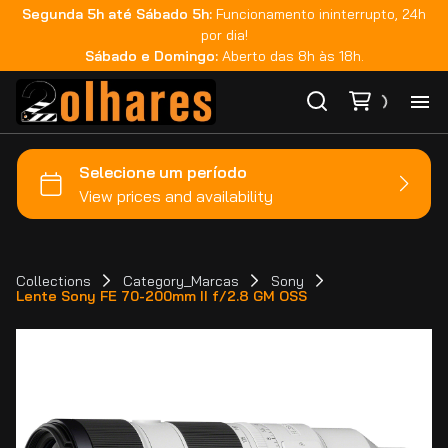
Segunda 5h até Sábado 5h:
Funcionamento ininterrupto, 24h
por dia!
Sábado e Domingo:
Aberto das 8h às 18h.
Ho
Ca
Ma
Collections
Category_Marcas
Sony
Lente Sony FE 70-200mm II f/2.8 GM OSS
Co
Ca