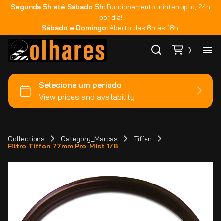
Segunda 5h até Sábado 5h:
Funcionamento ininterrupto, 24h
por dia!
Sábado e Domingo:
Aberto das 8h às 18h.
Ho
Ca
Ma
Collections
Category_Marcas
Tiffen
Filtro Tiffen 77mm Pro-Mist 1/8
Co
Ca