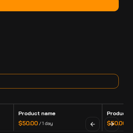
Product name
Product 
$50.00
$50.00
/
1 day
/
1