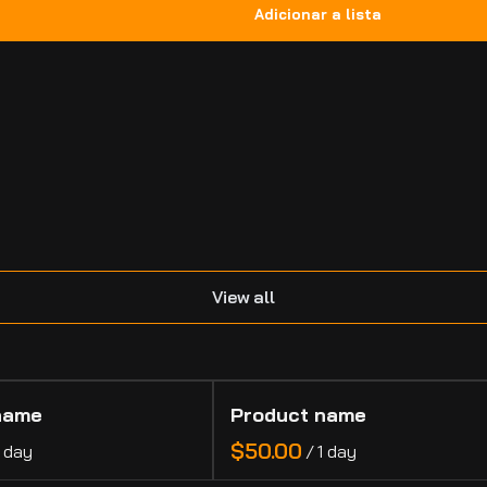
.
View all
name
Product name
$50.00
1 day
/
1 day