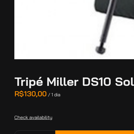
Tripé Miller DS10 So
/