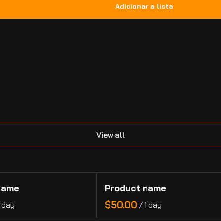
.
View all
name
Product name
$50.00
1 day
/
1 day