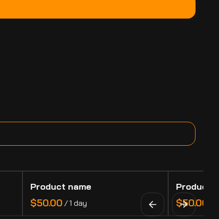
Product name
Product 
$50.00
$50.00
/
1 day
/
1