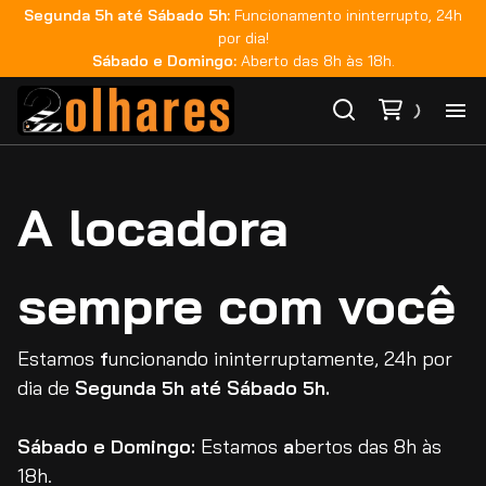
Segunda 5h até Sábado 5h:
Funcionamento ininterrupto, 24h
por dia!
Sábado e Domingo:
Aberto das 8h às 18h.
Ho
A locadora
Ca
sempre com você
Ma
Co
Estamos
f
uncionando ininterruptamente, 24h por
dia de
Segunda 5h até Sábado 5h.
Ca
Sábado e Domingo:
Estamos
a
bertos das 8h às
18h.