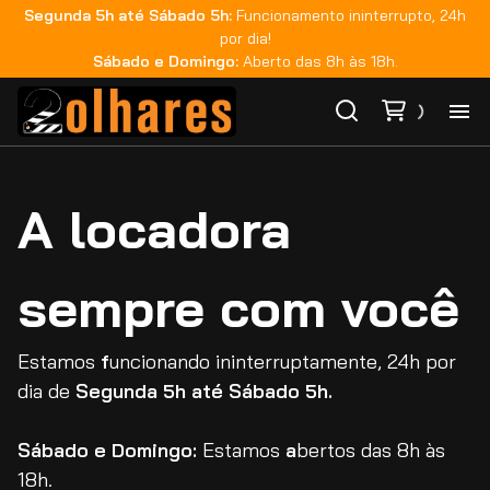
Segunda 5h até Sábado 5h:
Funcionamento ininterrupto, 24h
por dia!
Sábado e Domingo:
Aberto das 8h às 18h.
Ho
A locadora
Ca
sempre com você
Ma
Co
Estamos
f
uncionando ininterruptamente, 24h por
dia de
Segunda 5h até Sábado 5h.
Ca
Sábado e Domingo:
Estamos
a
bertos das 8h às
18h.