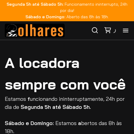
Segunda 5h até Sábado 5h:
Funcionamento ininterrupto, 24h
por dia!
Sábado e Domingo:
Aberto das 8h às 18h.
Ho
A locadora
Ca
sempre com você
Ma
Co
Estamos
f
uncionando ininterruptamente, 24h por
dia de
Segunda 5h até Sábado 5h.
Ca
Sábado e Domingo:
Estamos
a
bertos das 8h às
18h.