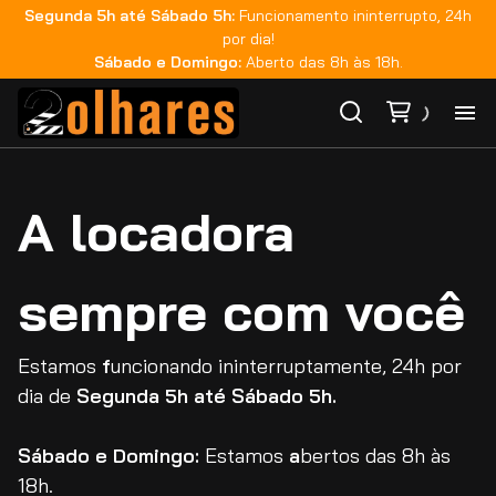
Segunda 5h até Sábado 5h:
Funcionamento ininterrupto, 24h
por dia!
Sábado e Domingo:
Aberto das 8h às 18h.
Ho
A locadora
Ca
sempre com você
Ma
Co
Estamos
f
uncionando ininterruptamente, 24h por
dia de
Segunda 5h até Sábado 5h.
Ca
Sábado e Domingo:
Estamos
a
bertos das 8h às
18h.