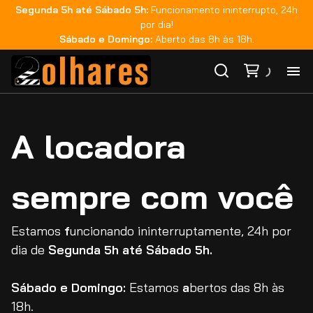
Segunda 5h até Sábado 5h:
Funcionamento ininterrupto, 24h
por dia!
Sábado e Domingo:
Aberto das 8h às 18h.
Ho
A locadora
Ca
sempre com você
Ma
Co
Estamos
f
uncionando ininterruptamente, 24h por
dia de
Segunda 5h até Sábado 5h.
Ca
Sábado e Domingo:
Estamos
a
bertos das 8h às
18h.