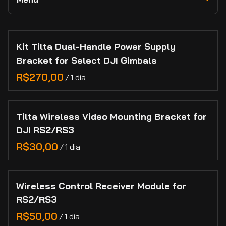
RED
Novidades e Destaques
Lexar
Câmeras
Collections
Adaptadores e Conversores de Lentes
Lilliput
Lentes
Kit Tilta Dual-Handle Power Supply
Home
Feelworld
Bracket for Select DJI Gimbals
Marcas
Categorias
/
Manutenção de Lentes de Cinema
Contato
Tilta Wireless Video Mounting Bracket for
Cadastro
DJI RS2/RS3
/
Wireless Control Receiver Module for
RS2/RS3
/