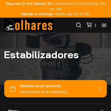
Segunda 5h até Sábado 5h:
Funcionamento ininterrupto, 24h
Teradek
por dia!
Fujinon
Sábado e Domingo:
Aberto das 8h às 18h.
Zeiss
Rokinon
Ho
GoPro
Tilta
Estabilizadores
Ca
DJI
Smallrig
Ma
Monitoração
Sachtler
Áudio
Co
Sandisk
Iluminação
Metabones
Bateria e Acessórios
Ca
Estabilizadores
Viltrox
Movimento e Suporte
Zhiyun
Memória e Dados
Menu