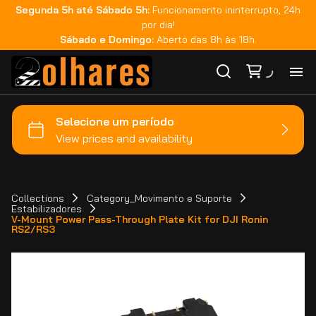
Segunda 5h até Sábado 5h:
Funcionamento ininterrupto, 24h
por dia!
Sábado e Domingo:
Aberto das 8h às 18h.
Ho
Ca
Ma
Collections
Category_Movimento e Suporte
Estabilizadores
V-Mount Power Pass-Through Plate Kit for DJI Ronin
Co
RS2/RS3
Ca