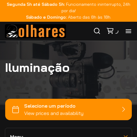
Segunda 5h até Sábado 5h:
Funcionamento ininterrupto, 24h
Teradek
por dia!
Fujinon
Sábado e Domingo:
Aberto das 8h às 18h.
Zeiss
Rokinon
Ho
GoPro
Tilta
Iluminação
Ca
DJI
Smallrig
Ma
Monitoração
Sachtler
Áudio
Co
Sandisk
Iluminação
Metabones
Bateria e Acessórios
Ca
Estabilizadores
Viltrox
Movimento e Suporte
Zhiyun
Memória e Dados
Menu