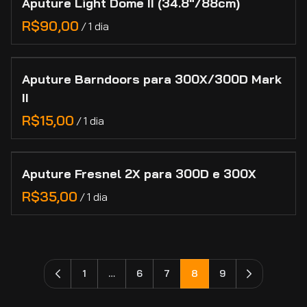
Aputure Light Dome II (34.8"/88cm)
/
Aputure Barndoors para 300X/300D Mark
II
/
Aputure Fresnel 2X para 300D e 300X
/
1
…
6
7
8
9