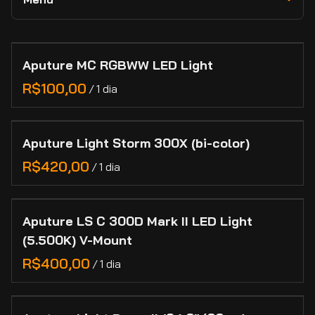
RED
Novidades e Destaques
Lexar
Câmeras
Collections
Adaptadores e Conversores de Lentes
Lilliput
Lentes
Aputure MC RGBWW LED Light
Home
Feelworld
Marcas
/
Categorias
Manutenção de Lentes de Cinema
Contato
Aputure Light Storm 300X (bi-color)
Cadastro
/
Aputure LS C 300D Mark II LED Light
(5.500K) V-Mount
/