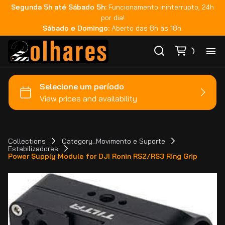
Segunda 5h até Sábado 5h:
Funcionamento ininterrupto, 24h
por dia!
Sábado e Domingo:
Aberto das 8h às 18h.
Ho
Ca
Ma
Collections
Category_Movimento e Suporte
Estabilizadores
Power Supply Module for DJI Ronin RS2/RS3 Ring Grip
Co
Ca